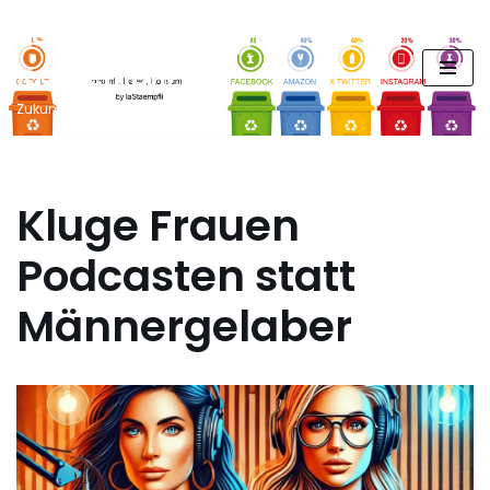
FUTURE PODCAST by
Zum
laStaempfli
Inhalt
springen
Zukunft, Daten, Konsum
Kluge Frauen
Podcasten statt
Männergelaber