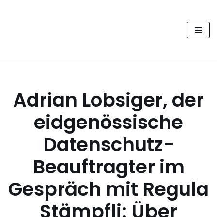
FUTURE PODCAST by
Zum
laStaempfli
Inhalt
springen
Zukunft, Daten, Konsum
Adrian Lobsiger, der
eidgenössische
Datenschutz-
Beauftragter im
Gespräch mit Regula
Stämpfli: Über