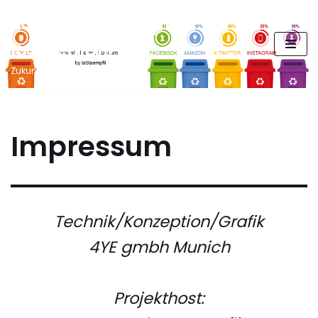
FUTURE PODCAST by
Zum
laStaempfli
Inhalt
springen
Zukunft, Daten, Konsum
Impressum
Technik/Konzeption/Grafik
4YE gmbh Munich
Projekthost: