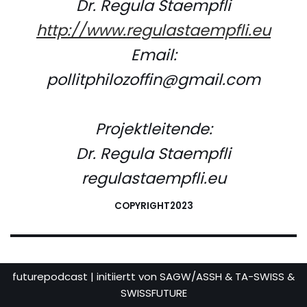
Dr. Regula Staempfli
http://www.regulastaempfli.eu
Email:
pollitphilozoffin@gmail.com
Projektleitende:
Dr. Regula Staempfli
regulastaempfli.eu
COPYRIGHT2023
futurepodcast
| initiiertt von SAGW/ASSH & TA-SWISS &
SWISSFUTURE