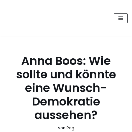
FUTURE PODCAST by
Zum
laStaempfli
Inhalt
springen
Zukunft, Daten, Konsum
Anna Boos: Wie
sollte und könnte
eine Wunsch-
Demokratie
aussehen?
von
Reg