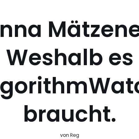
nna Mätzene
Weshalb es
lgorithmWat
braucht.
von
Reg