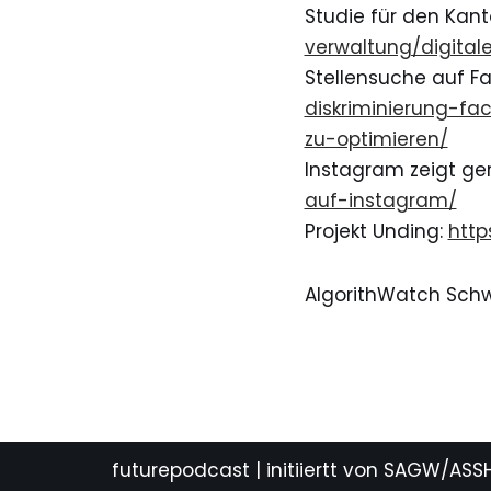
Studie für den Kant
verwaltung/digitale
Stellensuche auf F
diskriminierung-f
zu-optimieren/
Instagram zeigt ge
auf-instagram/
Projekt Unding:
http
AlgorithWatch Schw
futurepodcast
| initiiertt von SAGW/ASS