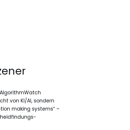
zener
n AlgorithmWatch
icht von KI/AI, sondern
tion making systems“ –
heidfindungs-