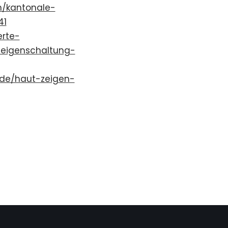
n/kantonale-
41
erte-
zeigenschaltung-
/de/haut-zeigen-