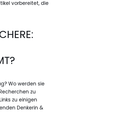
kel vorbereitet, die
CHERE:
MT?
ag? Wo werden sie
n Recherchen zu
inks zu einigen
erenden Denkerin &