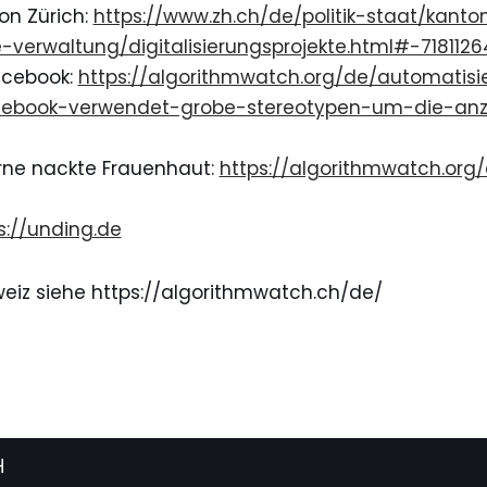
on Zürich:
https://www.zh.ch/de/politik-staat/kanto
-verwaltung/digitalisierungsprojekte.html#-7181126
acebook:
https://algorithmwatch.org/de/automatisi
acebook-verwendet-grobe-stereotypen-um-die-an
rne nackte Frauenhaut:
https://algorithmwatch.org
s://unding.de
eiz siehe https://algorithmwatch.ch/de/
H