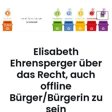
FUTURE PODCAST by
Zum
laStaempfli
Inhalt
springen
Zukunft, Daten, Konsum
Elisabeth
Ehrensperger über
das Recht, auch
offline
Bürger/Bürgerin zu
sein