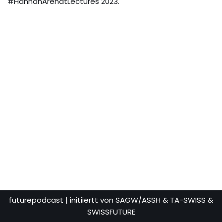
#HannahArendtLectures 2023.
futurepodcast
| initiiertt von SAGW/ASSH & TA-SWISS &
SWISSFUTURE