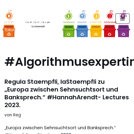
FUTURE PODCAST by
Zum
laStaempfli
Inhalt
springen
Zukunft, Daten, Konsum
#Algorithmusexperti
Regula Staempfli, laStaempfli zu
„Europa zwischen Sehnsuchtsort und
Banksprech.“ #HannahArendt- Lectures
2023.
von
Reg
„Europa zwischen Sehnsuchtsort und Banksprech.“