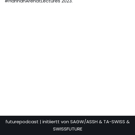
#HannahArendtLectures 2023.
futurepodcast
| initiiertt von SAGW/ASSH & TA-SWISS &
SWISSFUTURE