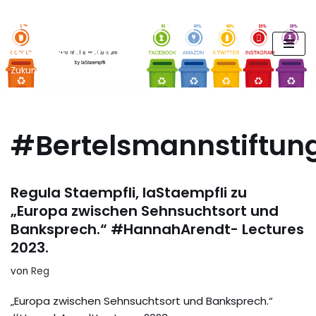
FUTURE PODCAST by
Zum
laStaempfli
Inhalt
springen
Zukunft, Daten, Konsum
#Bertelsmannstiftun
Regula Staempfli, laStaempfli zu
„Europa zwischen Sehnsuchtsort und
Banksprech.“ #HannahArendt- Lectures
2023.
von
Reg
„Europa zwischen Sehnsuchtsort und Banksprech.“