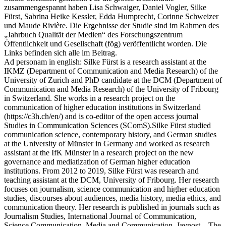
zusammengespannt haben Lisa Schwaiger, Daniel Vogler, Silke
Fürst, Sabrina Heike Kessler, Edda Humprecht, Corinne Schweizer
und Maude Rivière. Die Ergebnisse der Studie sind im Rahmen des
„Jahrbuch Qualität der Medien“ des Forschungszentrum
Öffentlichkeit und Gesellschaft (fög) veröffentlicht worden. Die
Links befinden sich alle im Beitrag.
Ad personam in english: Silke Fürst is a research assistant at the
IKMZ (Department of Communication and Media Research) of the
University of Zurich and PhD candidate at the DCM (Department of
Communication and Media Research) of the University of Fribourg
in Switzerland. She works in a research project on the
communication of higher education institutions in Switzerland
(https://c3h.ch/en/) and is co-editor of the open access journal
Studies in Communication Sciences (SComS).Silke Fürst studied
communication science, contemporary history, and German studies
at the University of Münster in Germany and worked as research
assistant at the IfK Münster in a research project on the new
governance and mediatization of German higher education
institutions. From 2012 to 2019, Silke Fürst was research and
teaching assistant at the DCM, University of Fribourg. Her research
focuses on journalism, science communication and higher education
studies, discourses about audiences, media history, media ethics, and
communication theory. Her research is published in journals such as
Journalism Studies, International Journal of Communication,
Science Communication, Media and Communication, Javnost – The