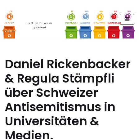
FUTURE PODCAST by
Zum
laStaempfli
Inhalt
springen
Zukunft, Daten, Konsum
Daniel Rickenbacker
& Regula Stämpfli
über Schweizer
Antisemitismus in
Universitäten &
Medien.