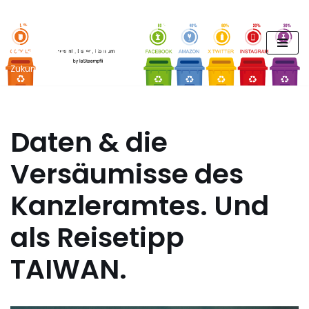
FUTURE PODCAST by
Zum
laStaempfli
Inhalt
springen
Zukunft, Daten, Konsum
Daten & die
Versäumisse des
Kanzleramtes. Und
als Reisetipp
TAIWAN.