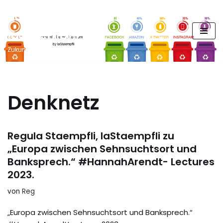
FUTURE PODCAST by
Zum
laStaempfli
Inhalt
springen
Zukunft, Daten, Konsum
Denknetz
Regula Staempfli, laStaempfli zu
„Europa zwischen Sehnsuchtsort und
Banksprech.“ #HannahArendt- Lectures
2023.
von
Reg
„Europa zwischen Sehnsuchtsort und Banksprech.“