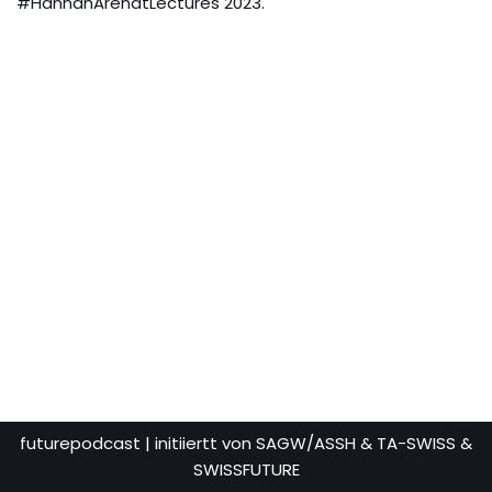
#HannahArendtLectures 2023.
futurepodcast
| initiiertt von SAGW/ASSH & TA-SWISS &
SWISSFUTURE