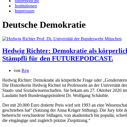
futurepodcast
Institutionen
Impressum
Deutsche Demokratie
Hedwig Richter: Demokratie als körperlic
Stämpfli für den FUTUREPODCAST.
von
Reg
Hedwig Richter: Demokratie als körperliche Frage oder „Genderst
Die Historikerin Hedwig Richter ist Professorin an der Universität 
Staats- und Sozialwissenschaften. Sie bekam am 27. Oktober 2020 im 
Laudatio hielt Bundestagspräsident Dr. Wolfgang Schäuble.
Der mit 20.000 Euro dotierte Preis wird seit 1993 an eine Wissenscha
geschrieben hat“ (Satzung der Anna Krüger Stiftung). Die Jury lobt de
beherrscht verschiedene Stillagen, von akademisch bis populär, schrei
die eingängige und zugleich präzise Zuspitzung.“