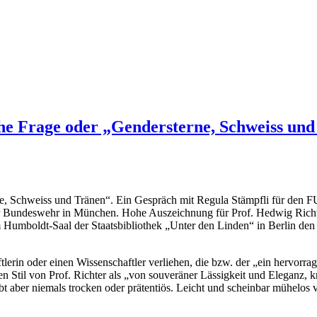
he Frage oder „Gendersterne, Schweiss und
erne, Schweiss und Tränen“. Ein Gespräch mit Regula Stämpfli für
der Bundeswehr in München. Hohe Auszeichnung für Prof. Hedwig Richte
Humboldt-Saal der Staatsbibliothek „Unter den Linden“ in Berlin den 
ftlerin oder einen Wissenschaftler verliehen, die bzw. der „ein hervorr
n Stil von Prof. Richter als „von souveräner Lässigkeit und Eleganz, kr
bt aber niemals trocken oder prätentiös. Leicht und scheinbar mühelos v