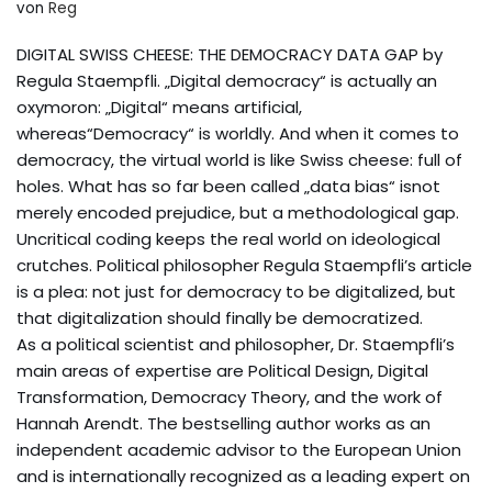
von
Reg
DIGITAL SWISS CHEESE: THE DEMOCRACY DATA GAP by
Regula Staempfli. „Digital democracy“ is actually an
oxymoron: „Digital“ means artificial,
whereas“Democracy“ is worldly. And when it comes to
democracy, the virtual world is like Swiss cheese: full of
holes. What has so far been called „data bias“ isnot
merely encoded prejudice, but a methodological gap.
Uncritical coding keeps the real world on ideological
crutches. Political philosopher Regula Staempfli’s article
is a plea: not just for democracy to be digitalized, but
that digitalization should finally be democratized.
As a political scientist and philosopher, Dr. Staempfli’s
main areas of expertise are Political Design, Digital
Transformation, Democracy Theory, and the work of
Hannah Arendt. The bestselling author works as an
independent academic advisor to the European Union
and is internationally recognized as a leading expert on