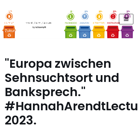
FUTURE PODCAST by
Zum
laStaempfli
Inhalt
springen
Zukunft, Daten, Konsum
"Europa zwischen
Sehnsuchtsort und
Banksprech."
#HannahArendtLectu
2023.