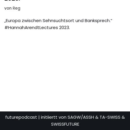
von
Reg
„Europa zwischen Sehnsuchtsort und Banksprech.“
#HannahArendtLectures 2023.
futurepodcast
| initiiertt von SAGW/ASSH & TA-SWISS &
SWISSFUTURE