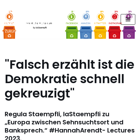
FUTURE PODCAST by
Zum
laStaempfli
Inhalt
springen
Zukunft, Daten, Konsum
"Falsch erzählt ist die
Demokratie schnell
gekreuzigt"
Regula Staempfli, laStaempfli zu
„Europa zwischen Sehnsuchtsort und
Banksprech.“ #HannahArendt- Lectures
2023.