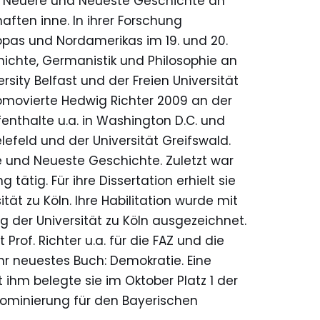
für Neuere und Neueste Geschichte an
aften inne. In ihrer Forschung
opas und Nordamerikas im 19. und 20.
ichte, Germanistik und Philosophie an
rsity Belfast und der Freien Universität
romovierte Hedwig Richter 2009 an der
fenthalte u.a. in Washington D.C. und
elefeld und der Universität Greifswald.
re und Neueste Geschichte. Zuletzt war
tätig. Für ihre Dissertation erhielt sie
ät zu Köln. Ihre Habilitation wurde mit
 der Universität zu Köln ausgezeichnet.
rof. Richter u.a. für die FAZ und die
hr neuestes Buch: Demokratie. Eine
 ihm belegte sie im Oktober Platz 1 der
 Nominierung für den Bayerischen