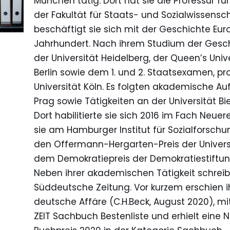
München tätig. Dort hat sie die Professur 
der Fakultät für Staats- und Sozialwissensch
beschäftigt sie sich mit der Geschichte Eur
Jahrhundert. Nach ihrem Studium der Gesch
der Universität Heidelberg, der Queen’s Unive
Berlin sowie dem 1. und 2. Staatsexamen, p
Universität Köln. Es folgten akademische Au
Prag sowie Tätigkeiten an der Universität Bi
Dort habilitierte sie sich 2016 im Fach Neue
sie am Hamburger Institut für Sozialforschung 
den Offermann-Hergarten-Preis der Universit
dem Demokratiepreis der Demokratiestiftung
Neben ihrer akademischen Tätigkeit schreibt P
Süddeutsche Zeitung. Vor kurzem erschien i
deutsche Affäre (C.H.Beck, August 2020), mit
ZEIT Sachbuch Bestenliste und erhielt eine