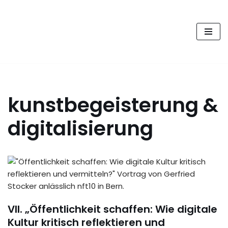
FUTURE PODCAST by
Zum
laStaempfli
Inhalt
springen
Zukunft, Daten, Konsum
kunstbegeisterung &
digitalisierung
VII. „Öffentlichkeit schaffen: Wie digitale
Kultur kritisch reflektieren und