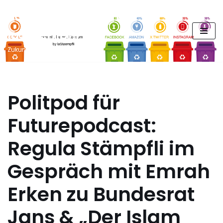
FUTURE PODCAST by
Zum
laStaempfli
Inhalt
springen
Zukunft, Daten, Konsum
Politpod für
Futurepodcast:
Regula Stämpfli im
Gespräch mit Emrah
Erken zu Bundesrat
Jans & „Der Islam