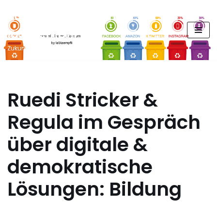
FUTURE PODCAST by
Zum
laStaempfli
Inhalt
springen
Zukunft, Daten, Konsum
Ruedi Stricker &
Regula im Gespräch
über digitale &
demokratische
Lösungen: Bildung