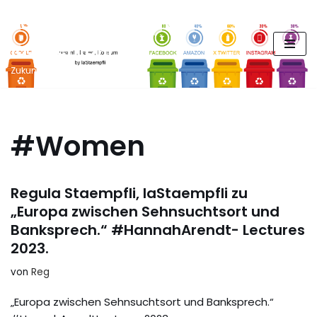
FUTURE PODCAST by
Zum
laStaempfli
Inhalt
springen
Zukunft, Daten, Konsum
#Women
Regula Staempfli, laStaempfli zu
„Europa zwischen Sehnsuchtsort und
Banksprech.“ #HannahArendt- Lectures
2023.
von
Reg
„Europa zwischen Sehnsuchtsort und Banksprech.“