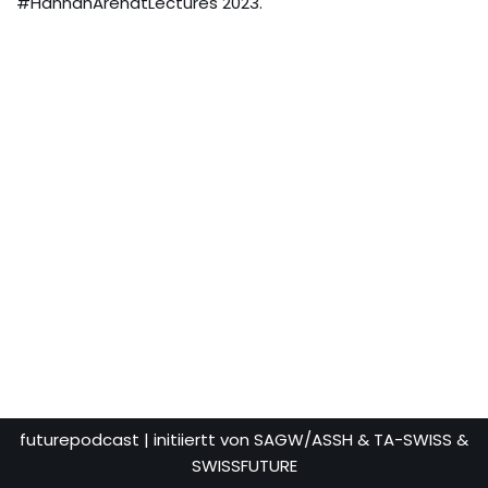
#HannahArendtLectures 2023.
futurepodcast
| initiiertt von SAGW/ASSH & TA-SWISS &
SWISSFUTURE