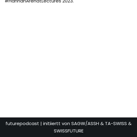
#HannahArendtLectures 2023.
futurepodcast
| initiiertt von SAGW/ASSH & TA-SWISS &
SWISSFUTURE