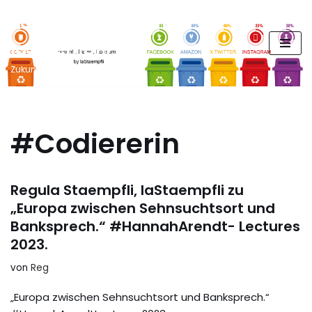
FUTURE PODCAST by
Zum
laStaempfli
Inhalt
springen
Zukunft, Daten, Konsum
#Codiererin
Regula Staempfli, laStaempfli zu
„Europa zwischen Sehnsuchtsort und
Banksprech.“ #HannahArendt- Lectures
2023.
von
Reg
„Europa zwischen Sehnsuchtsort und Banksprech.“