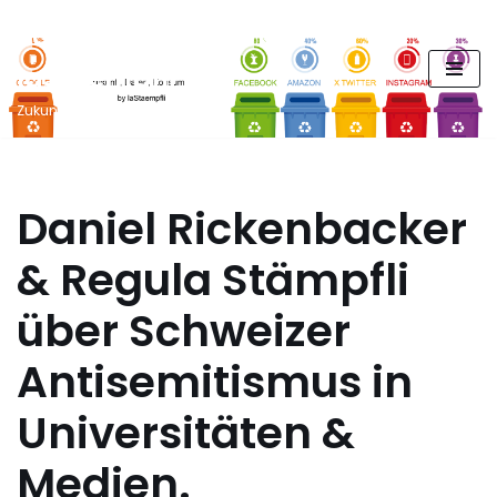
FUTURE PODCAST by
Zum
laStaempfli
Inhalt
springen
Zukunft, Daten, Konsum
Daniel Rickenbacker
& Regula Stämpfli
über Schweizer
Antisemitismus in
Universitäten &
Medien.