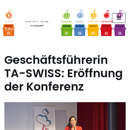
FUTURE PODCAST by
Zum
laStaempfli
Inhalt
springen
Zukunft, Daten, Konsum
Geschäftsführerin
TA-SWISS: Eröffnung
der Konferenz