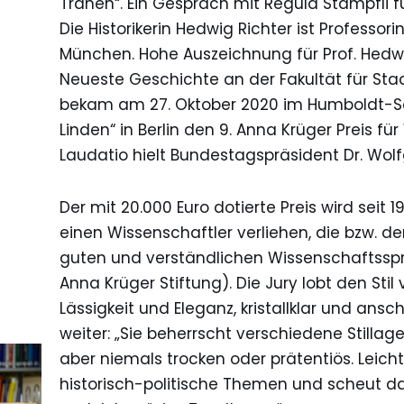
Tränen“. Ein Gespräch mit Regula Stämpfli 
Die Historikerin Hedwig Richter ist Professor
München. Hohe Auszeichnung für Prof. Hedwi
Neueste Geschichte an der Fakultät für Sta
bekam am 27. Oktober 2020 im Humboldt-Saa
Linden“ in Berlin den 9. Anna Krüger Preis f
Laudatio hielt Bundestagspräsident Dr. Wol
Der mit 20.000 Euro dotierte Preis wird seit 
einen Wissenschaftler verliehen, die bzw. de
guten und verständlichen Wissenschaftssp
Anna Krüger Stiftung). Die Jury lobt den Stil
Lässigkeit und Eleganz, kristallklar und ansc
weiter: „Sie beherrscht verschiedene Stillag
aber niemals trocken oder prätentiös. Leich
historisch-politische Themen und scheut d