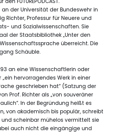
für den FUTUREPODCAST.
in an der Universität der Bundeswehr in
g Richter, Professur für Neuere und
ats- und Sozialwissenschaften. Sie
l der Staatsbibliothek „Unter den
ür Wissenschaftssprache überreicht. Die
fgang Schäuble.
1993 an eine Wissenschaftlerin oder
r „ein hervorragendes Werk in einer
rache geschrieben hat“ (Satzung der
 von Prof. Richter als „von souveräner
haulich“. In der Begründung heißt es
en, von akademisch bis populär, schreibt
t und scheinbar mühelos vermittelt sie
abei auch nicht die eingängige und