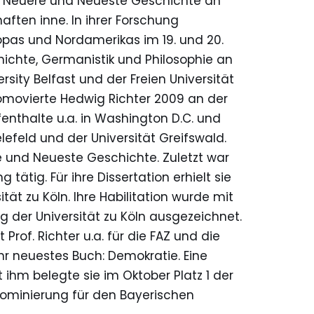
für Neuere und Neueste Geschichte an
aften inne. In ihrer Forschung
opas und Nordamerikas im 19. und 20.
ichte, Germanistik und Philosophie an
rsity Belfast und der Freien Universität
romovierte Hedwig Richter 2009 an der
fenthalte u.a. in Washington D.C. und
elefeld und der Universität Greifswald.
re und Neueste Geschichte. Zuletzt war
tätig. Für ihre Dissertation erhielt sie
ät zu Köln. Ihre Habilitation wurde mit
 der Universität zu Köln ausgezeichnet.
rof. Richter u.a. für die FAZ und die
hr neuestes Buch: Demokratie. Eine
 ihm belegte sie im Oktober Platz 1 der
 Nominierung für den Bayerischen