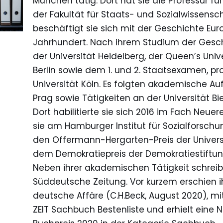
München tätig. Dort hat sie die Professur 
der Fakultät für Staats- und Sozialwissensch
beschäftigt sie sich mit der Geschichte Eur
Jahrhundert. Nach ihrem Studium der Gesch
der Universität Heidelberg, der Queen’s Unive
Berlin sowie dem 1. und 2. Staatsexamen, p
Universität Köln. Es folgten akademische Au
Prag sowie Tätigkeiten an der Universität Bi
Dort habilitierte sie sich 2016 im Fach Neue
sie am Hamburger Institut für Sozialforschung 
den Offermann-Hergarten-Preis der Universit
dem Demokratiepreis der Demokratiestiftung
Neben ihrer akademischen Tätigkeit schreibt P
Süddeutsche Zeitung. Vor kurzem erschien i
deutsche Affäre (C.H.Beck, August 2020), mit
ZEIT Sachbuch Bestenliste und erhielt eine