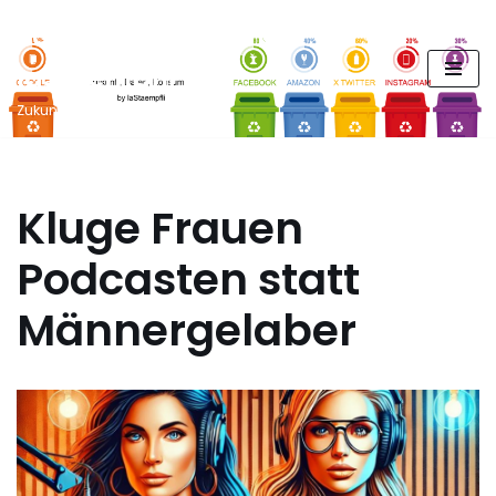
FUTURE PODCAST by
Zum
laStaempfli
Inhalt
springen
Zukunft, Daten, Konsum
Kluge Frauen
Podcasten statt
Männergelaber