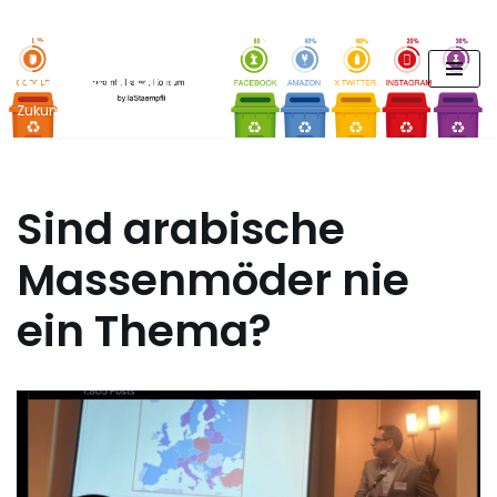
FUTURE PODCAST by
Zum
laStaempfli
Inhalt
springen
Zukunft, Daten, Konsum
Sind arabische
Massenmöder nie
ein Thema?