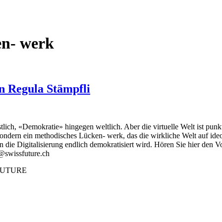
en- werk
n Regula Stämpfli
stlich, «Demokratie» hingegen weltlich. Aber die virtuelle Welt ist pu
sondern ein methodisches Lücken- werk, das die wirkliche Welt auf ideo
dern die Digitalisierung endlich demokratisiert wird. Hören Sie hier de
e@swissfuture.ch
SFUTURE