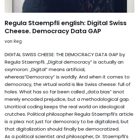
Regula Staempfli english: Digital Swiss
Cheese. Democracy Data GAP
von
Reg
DIGITAL SWISS CHEESE: THE DEMOCRACY DATA GAP by
Regula Staempfli. „Digital democracy“ is actually an
oxymoron: „Digital“ means artificial,
whereas“Democracy“ is worldly. And when it comes to
democracy, the virtual world is like Swiss cheese: full of
holes. What has so far been called „data bias“ isnot
merely encoded prejudice, but a methodological gap.
Uncritical coding keeps the real world on ideological
crutches. Political philosopher Regula Staempfli’s article
is a plea: not just for democracy to be digitalized, but
that digitalization should finally be democratized.
As a political scientist and philosopher, Dr. Staempfli’s