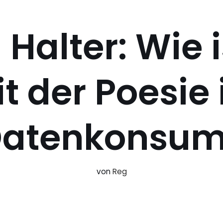
 Halter: Wie i
t der Poesie
atenkonsu
von
Reg