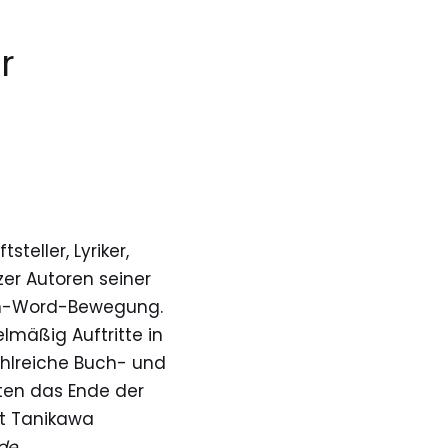
r
steller, Lyriker,
er Autoren seiner
en-Word-Bewegung.
lmäßig Auftritte in
Zahlreiche Buch- und
ten das Ende der
it Tanikawa
de