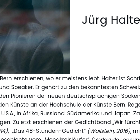
Jürg Halte
 Bern erschienen, wo er meistens lebt. Halter ist Schrift
und Speaker. Er gehört zu den bekanntesten Schweiz
 den Pionieren der neuen deutschsprachigen Spok
den Künste an der Hochschule der Künste Bern. Rege
 U.S.A., in Afrika, Russland, Südamerika und Japan. 
gen. Zuletzt erschienen der Gedichtband „Wir fürch
014)
, „Das 48-Stunden-Gedicht“
(Wallstein, 2016)
, m
Geschichte vom „Mondkreisläufer“
(Verlag der gesun