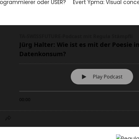
rogrammierer oder USER?
Evert Ypma: Visual concep