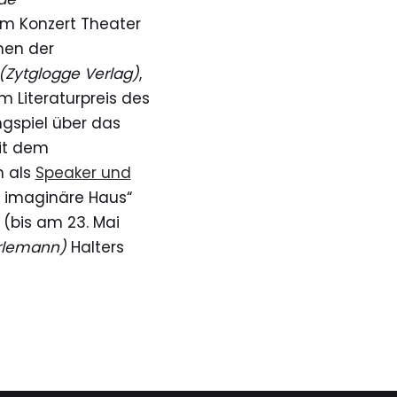
am Konzert Theater
men der
(Zytglogge Verlag)
,
 Literaturpreis des
ngspiel über das
mit dem
h als
Speaker und
as imaginäre Haus“
(bis am 23. Mai
rlemann)
Halters