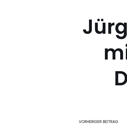
Jürg
mi
D
VORHERIGER BEITRAG