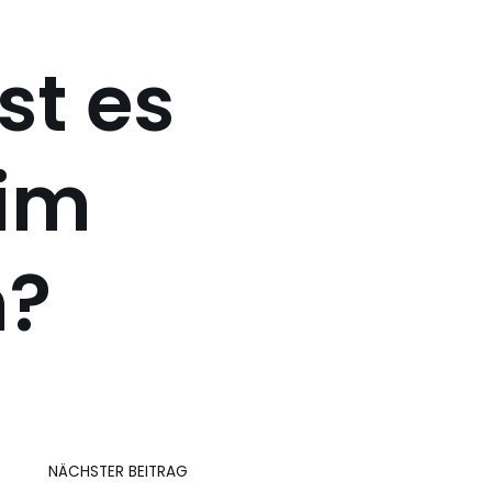
st es
 im
m?
NÄCHSTER BEITRAG