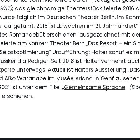
2017)
; das gleichnamige Theaterstück feierte 2016 
wurde folglich im Deutschen Theater Berlin, im Rah
 aufgeführt. 2018 ist „
Erwachen im 21. Jahrhundert
“
etes Romandebüt erschienen; ausgezeichnet mit dem
feierte am Konzert Theater Bern „Das Resort – ein Si
Selbstoptimierung“ Uraufführung; Halter schuf es 
iker Elia Rediger. Seit 2018 ist Halter vermehrt auc
xperte
unterwegs. Aktuell ist Halters Ausstellung „D
d Aïko Watanabe im Musée Ariana in Genf zu sehen 
021 ist unter dem Titel „
Gemeinsame Sprache
“
(Dö
 erschienen.