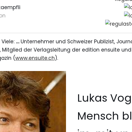
taempfli
on
 Viele:
…
Unternehmer und Schweizer Publizist, Journal
 Mitglied der Verlagsleitung der edition ensuite u
azin (
www.ensuite.ch
).
Lukas Vog
Mensch bl