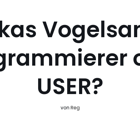
kas Vogelsa
grammierer 
USER?
von
Reg