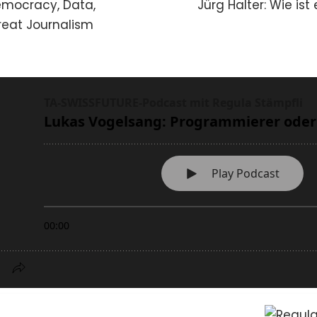
Democracy, Data,
Jürg Halter: Wie ist
reat Journalism