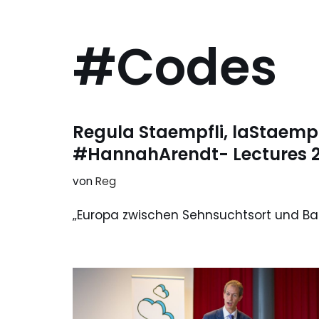
#Codes
Regula Staempfli, laStaemp
#HannahArendt- Lectures 2
von
Reg
„Europa zwischen Sehnsuchtsort und Ba