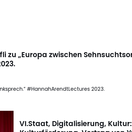
fli zu „Europa zwischen Sehnsuchtso
023.
nksprech.“ #HannahArendtLectures 2023.
VI.Staat, Digitalisierung, Kultu