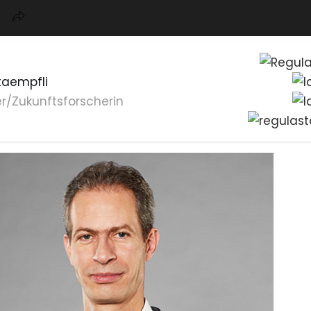
taempfli
r/Zukunftsforscherin