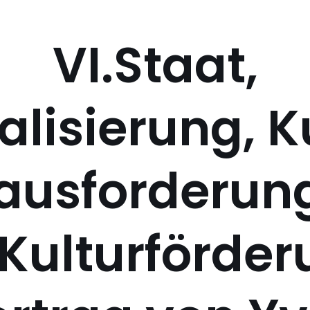
VI.Staat,
alisierung, K
ausforderung
 Kulturförder