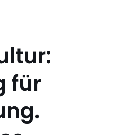
ultur:
 für
ung.