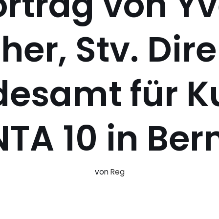
rtrag von Y
her, Stv. Dir
esamt für Ku
NTA 10 in Bern
von
Reg