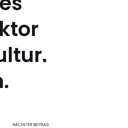
ves
ektor
ltur.
.
NÄCHSTER BEITRAG