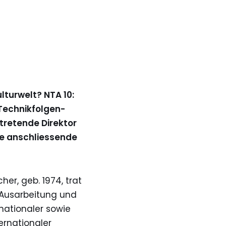
lturwelt? NTA 10:
 Technikfolgen-
tretende Direktor
ie anschliessende
er, geb. 1974, trat
r Ausarbeitung und
nationaler sowie
ternationaler