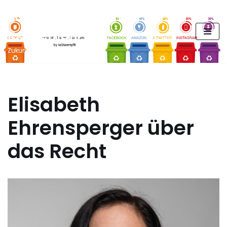
FUTURE PODCAST by
Zum
laStaempfli
Inhalt
springen
Zukunft, Daten, Konsum
Elisabeth
Ehrensperger über
das Recht