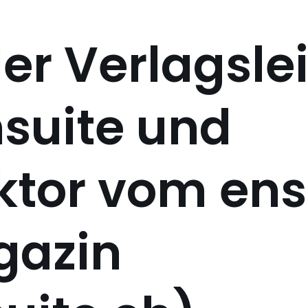
der Verlagsle
nsuite und
tor vom ens
gazin