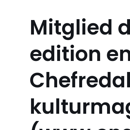
Mitglied 
edition e
Chefredak
kulturma