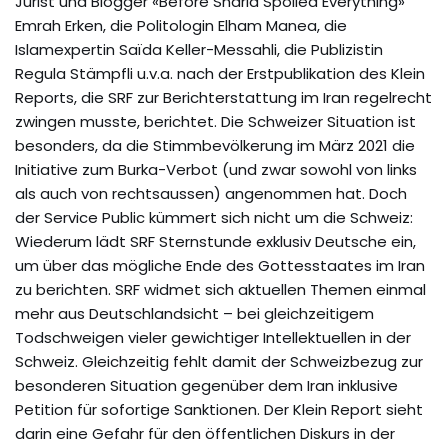
Jurist und Blogger «Before Sharia Spoiled Everything»
Emrah Erken, die Politologin Elham Manea, die
Islamexpertin Saïda Keller-Messahli, die Publizistin
Regula Stämpfli u.v.a. nach der Erstpublikation des Klein
Reports, die SRF zur Berichterstattung im Iran regelrecht
zwingen musste, berichtet. Die Schweizer Situation ist
besonders, da die Stimmbevölkerung im März 2021 die
Initiative zum Burka-Verbot (und zwar sowohl von links
als auch von rechtsaussen) angenommen hat. Doch
der Service Public kümmert sich nicht um die Schweiz:
Wiederum lädt SRF Sternstunde exklusiv Deutsche ein,
um über das mögliche Ende des Gottesstaates im Iran
zu berichten. SRF widmet sich aktuellen Themen einmal
mehr aus Deutschlandsicht – bei gleichzeitigem
Todschweigen vieler gewichtiger Intellektuellen in der
Schweiz. Gleichzeitig fehlt damit der Schweizbezug zur
besonderen Situation gegenüber dem Iran inklusive
Petition für sofortige Sanktionen. Der Klein Report sieht
darin eine Gefahr für den öffentlichen Diskurs in der