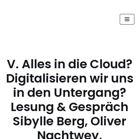
FUTURE PODCAST by
Zum
laStaempfli
Inhalt
springen
Zukunft, Daten, Konsum
V. Alles in die Cloud?
Digitalisieren wir uns
in den Untergang?
Lesung & Gespräch
Sibylle Berg, Oliver
Nachtwey,