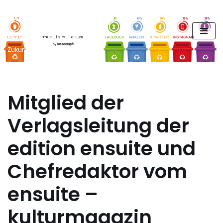
FUTURE PODCAST by
Zum
laStaempfli
Inhalt
springen
Zukunft, Daten, Konsum
Mitglied der
Verlagsleitung der
edition ensuite und
Chefredaktor vom
ensuite –
kulturmagazin